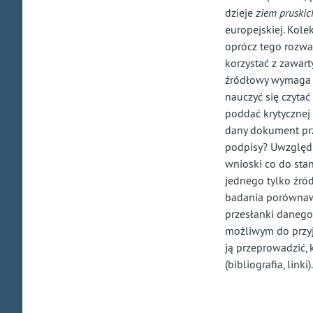
dzieje
ziem pruskic
europejskiej. Kol
oprócz tego rozważ
korzystać z zawar
ź
r
ódłowy
wymaga w
nauczy
ć się
czyta
ć
podda
ć
krytycznej 
dany dokument prze
podpisy? Uwzgl
ę
d
wnioski co do sta
jednego tylko
ź
r
ó
badania por
ó
wnaw
przes
ł
anki daneg
mo
ż
liwym do przy
j
ą
przeprowadzi
ć
,
(bibliografia, lin