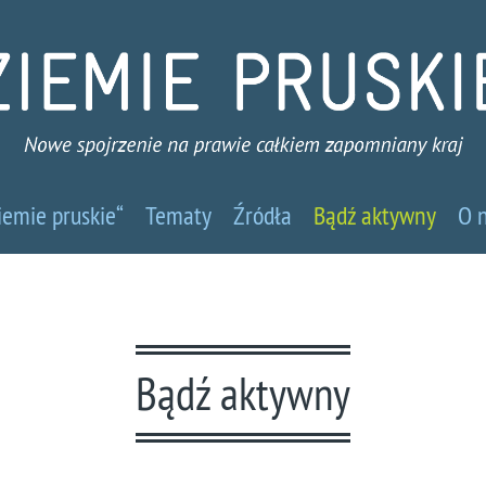
emie
iemie pruskie“
Tematy
Źródła
Bądź aktywny
O 
skie
we
Bądź aktywny
jrzenie