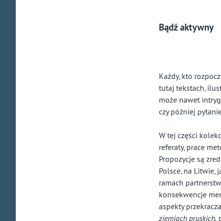
pr
ca
B
ą
d
ź
aktywny
za
kra
Ka
ż
dy, kto rozpoc
tutaj tekstach, il
mo
ż
e nawet intryg
czy p
óź
niej pytani
W tej części kolek
referaty, prace me
Propozycje s
ą zre
Polsce, na Litwie, 
ramach
partnerst
konsekwencje mery
aspekty przekracz
ziemiach pruskich,