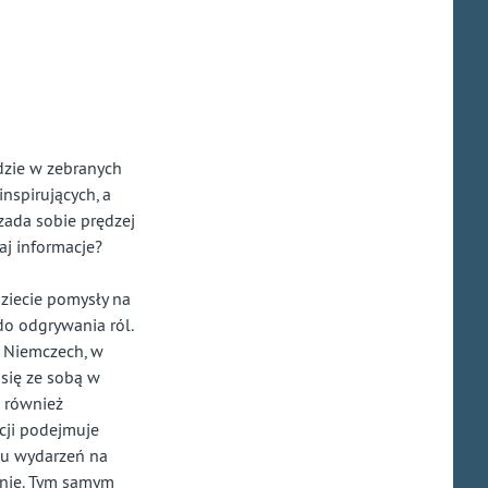
zie w zebranych
inspiruj
ą
cych, a
 zada sobie pr
ę
dzej
aj informacje?
dziecie pomysły na
do odgrywania ról.
 Niemczech, w
ć się ze sobą w
k również
cji podejmuje
ju wydarzeń na
onie. Tym samym