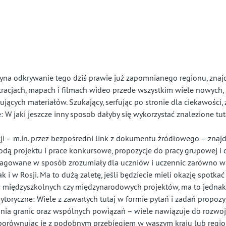
awie
łkiem
pomniany
j
zyna odkrywanie tego dzi
ś
prawie ju
ż
zapomnianego regionu, znajd
ustracjach, mapach i filmach wideo przede wszystkim wiele nowych, 
uj
ą
cych materia
łó
w. Szukaj
ą
cy, serfuj
ą
c po stronie dla ciekawo
ś
ci,
e: W jaki jeszcze inny sposob da
ł
yby si
ę
wykorzysta
ć
znalezione tut
cji – m.in. przez bezpośredni link z dokumentu źródłowego – znaj
todą projektu i prace konkursowe, propozycje do pracy grupowej i 
dagowane w sposób zrozumiały dla uczniów i uczennic zarówno
w
jak i w Rosji. Ma to du
żą
zalet
ę, jeśli będziecie mieli okazję spotka
w mi
ę
dzyszkolnych czy mi
ę
dzynarodowych projekt
ó
w
, ma to jedna
toryczne: Wiele z zawartych tutaj w formie pytań i zadań propozy
ania granic oraz wspólnych powiązań – wiele nawiązuje do rozwo
porównując je z podobnym przebiegiem w waszym kraju lub regi