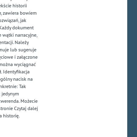
ście historii
h
, zawiera bowiem
ozwiązań, jak
K
a
żdy dokument
e w
ą
tki narracyjne,
tacji. Nale
ż
y
nuje lub sugeruje
ę
ciowe i za
łą
czone
 mo
ż
na wyci
ą
gna
ć
ł
. Identyfikacja
eg
ó
lny nacisk na
nkretnie: Tak
ć
jedynym
 kwerenda. Mo
ż
ecie
tronie Czytaj dalej
a histori
ę
.