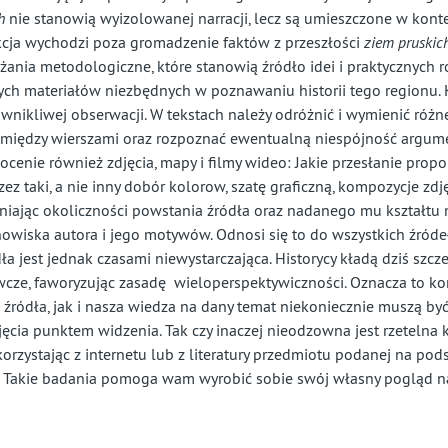
h
nie stanowią wyizolowanej narracji, lecz są umieszczone w kontek
ekcja wychodzi poza gromadzenie faktów z przeszłości
ziem pruskic
ania metodologiczne, które stanowią źródło idei i praktycznych r
tych materiałów niezbędnych w poznawaniu historii tego regionu. 
nikliwej obserwacji. W tekstach nale
ż
y odr
óż
ni
ć
i wymieni
ć
r
óż
n
mi
ę
dzy wierszami oraz rozpozna
ć
ewentualn
ą
niesp
ó
jno
ść
argumen
ocenie r
ó
wnie
ż
zdj
ę
cia, mapy i filmy wideo: Jakie przes
ł
anie propo
z taki, a nie inny dob
ó
r kolorow, szat
ę
graficzn
ą
, kompozycje zdj
niaj
ą
c okoliczno
ś
ci powstania
ź
r
ó
d
ła
oraz nadanego mu kszta
ł
tu
nowiska autora i jego motyw
ó
w. Odnosi si
ę
to do wszystkich
ź
r
ó
de
d
ła
jest jednak czasami niewystarczaj
ą
ca. Historycy k
ł
ad
ą
dzi
ś
szcz
cze, faworyzuj
ą
c zasad
ę
wieloperspektywiczno
ś
ci. Oznacza to ko
o
ź
r
ó
d
ła
, jak i nasza wiedza na dany temat niekoniecznie musz
ą
by
j
ę
cia punktem widzenia. Tak czy inaczej nieodzowna jest rzetelna
 korzystaj
ą
c z internetu lub z literatury przedmiotu podanej na pods
ki). Takie badania pomoga wam wyrobi
ć
sobie sw
ó
j w
ł
asny pogl
ą
d n