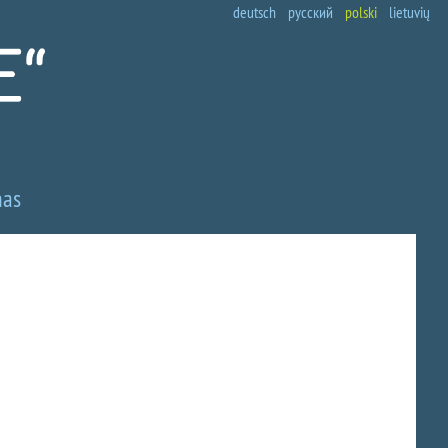
deutsch
русский
polski
lietuvių
nas