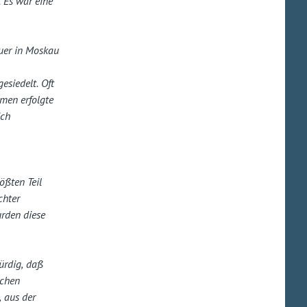
 Es war eine
uer in Moskau
siedelt. Oft
men erfolgte
ich
ößten Teil
chter
rden diese
ürdig, daß
ochen
 aus der