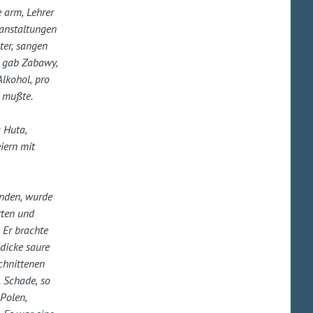
e arm, Lehrer
ranstaltungen
ter, sangen
s gab
Zabawy
,
Alkohol, pro
n mußte.
a Huta,
iern mit
anden, wurde
rten und
. Er brachte
 dicke saure
chnittenen
. Schade, so
 Polen,