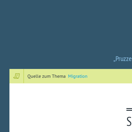
„Pruzze
Quelle zum Thema
Migration
S