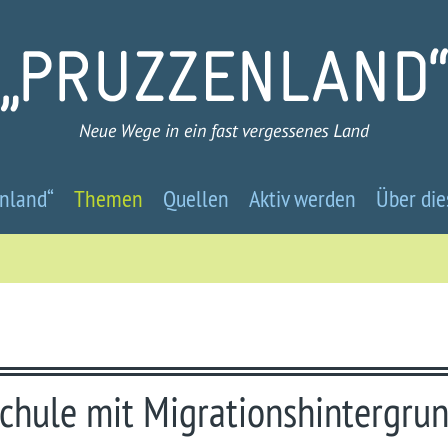
Pruzzenland
nland“
Themen
Quellen
Aktiv werden
Über die
-
Neue
Wege
in
chule mit Migrationshintergru
ein