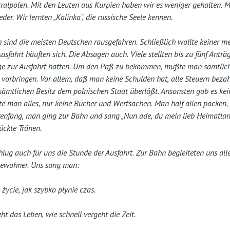
ralpolen. Mit den Leuten aus Kurpien haben wir es weniger gehalten. 
eder. Wir lernten „Kalinka“, die russische Seele kennen.
sind die meisten Deutschen rausgefahren. Schließlich wollte keiner me
usfahrt häuften sich. Die Absagen auch. Viele stellten bis zu fünf Anträg
age zur Ausfahrt hatten. Um den Paß zu bekommen, mußte man sämtlic
vorbringen. Vor allem, daß man keine Schulden hat, alle Steuern bezah
ämtlichen Besitz dem polnischen Staat überläßt. Ansonsten gab es ke
 man alles, nur keine Bücher und Wertsachen. Man half allen packen, 
enfang, man ging zur Bahn und sang „Nun ade, du mein lieb Heimatla
ückte Tränen.
lug auch für uns die Stunde der Ausfahrt. Zur Bahn begleiteten uns alle 
bewohner. Uns sang man:
 życie, jak szybko płynie czas.
ht das Leben, wie schnell vergeht die Zeit.