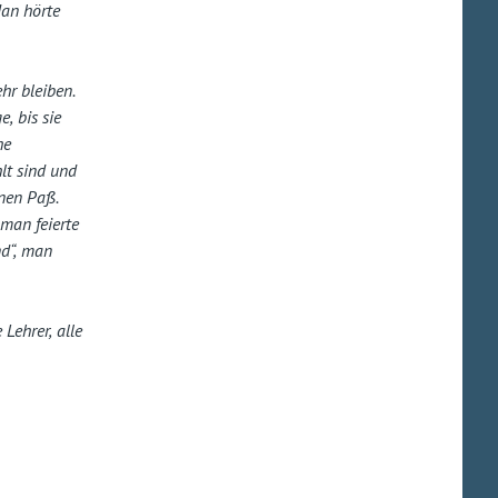
Man hörte
hr bleiben.
e, bis sie
he
lt sind und
inen Paß.
man feierte
nd“, man
Lehrer, alle