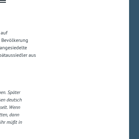
 auf
e Bevölkerung
 angesiedelte
pätaussiedler aus
en. Später
sen deutsch
hselt. Wenn
tten, dann
 ihr müßt in