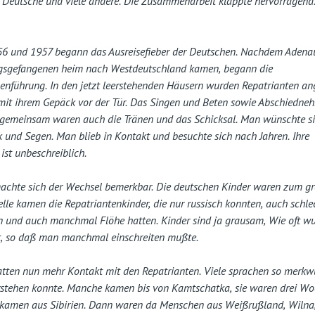
r, Deutsche und viele andere. Die Zusammenarbeit klappte hervorragend.
956 und 1957 begann das Ausreisefieber der Deutschen. Nachdem Adena
egsgefangenen heim nach Westdeutschland kamen, begann die
führung. In den jetzt leerstehenden Häusern wurden Repatrianten ange
mit ihrem Gepäck vor der Tür. Das Singen und Beten sowie Abschiedneh
gemeinsam waren auch die Tränen und das Schicksal. Man wünschte s
k und Segen. Man blieb in Kontakt und besuchte sich nach Jahren. Ihre
ist unbeschreiblich.
achte sich der Wechsel bemerkbar. Die deutschen Kinder waren zum gr
elle kamen die Repatriantenkinder, die nur russisch konnten, auch schle
 und auch manchmal Flöhe hatten. Kinder sind ja grausam, Wie oft wu
t, so daß man manchmal einschreiten mußte.
atten nun mehr Kontakt mit den Repatrianten. Viele sprachen so merkw
rstehen konnte. Manche kamen bis von Kamtschatka, sie waren drei W
 kamen aus Sibirien. Dann waren da Menschen aus Weißrußland, Wilna,