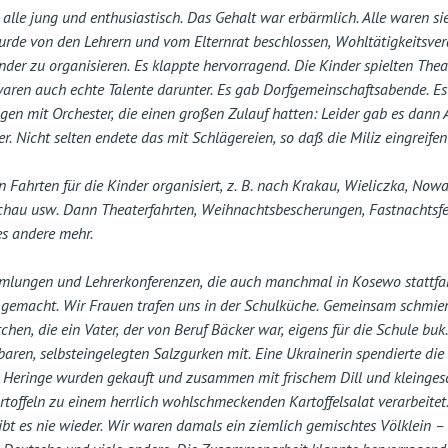
alle jung und enthusiastisch. Das Gehalt war erbärmlich. Alle waren si
urde von den Lehrern und vom Elternrat beschlossen, Wohltätigkeitsve
nder zu organisieren. Es klappte hervorragend. Die Kinder spielten Thea
waren auch echte Talente darunter. Es gab Dorfgemeinschaftsabende. E
gen mit Orchester, die einen großen Zulauf hatten: Leider gab es dann 
r. Nicht selten endete das mit Schlägereien, so daß die Miliz eingreife
 Fahrten für die Kinder organisiert, z. B. nach Krakau, Wieliczka, Now
hau usw. Dann Theaterfahrten, Weihnachtsbescherungen, Fastnachtsfe
es andere mehr.
mmlungen und Lehrerkonferenzen, die auch manchmal in Kosewo stattf
n gemacht. Wir Frauen trafen uns in der Schulküche. Gemeinsam schmie
chen, die ein Vater, der von Beruf Bäcker war, eigens für die Schule buk
aren, selbsteingelegten Salzgurken mit. Eine Ukrainerin spendierte die
n Heringe wurden gekauft und zusammen mit frischem Dill und kleinges
rtoffeln zu einem herrlich wohlschmeckenden Kartoffelsalat verarbeitet
ibt es nie wieder. Wir waren damals ein ziemlich gemischtes Völklein –