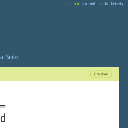
deutsch
русский
polski
lietuvių
se Seite
Drucken
nd