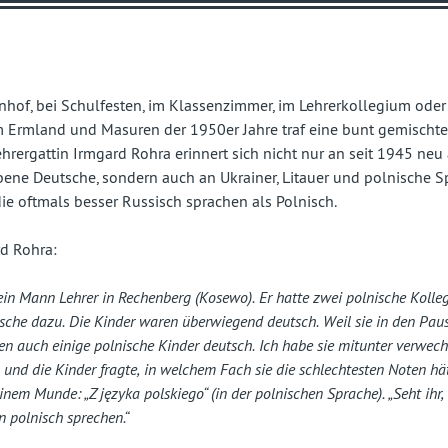
fast
vergessenes
Land
hof, bei Schulfesten, im Klassenzimmer, im Lehrerkollegium oder
m Ermland und Masuren der 1950er Jahre traf eine bunt gemischt
ehrergattin Irmgard Rohra erinnert sich nicht nur an seit 1945 neu
bene Deutsche, sondern auch an Ukrainer, Litauer und polnische S
ie oftmals besser Russisch sprachen als Polnisch.
rd Rohra:
in Mann Lehrer in Rechenberg (Kosewo). Er hatte zwei polnische Kolleg
che dazu. Die Kinder waren überwiegend deutsch. Weil sie in den Pau
en auch einige polnische Kinder deutsch. Ich habe sie mitunter verwec
 und die Kinder fragte, in welchem Fach sie die schlechtesten Noten hä
einem Munde: „
Z języka polskiego
“ (in der polnischen Sprache). „Seht ihr,
 polnisch sprechen.“