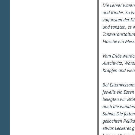
Die Lehrer waren 
und Kinder. So w
zugunsten der Ki
und tanzten, es 
Tanzveranstaltun
Flasche ein Messe
Vom Erlös wurden
Auschwitz, Warsc
Krapfen und viel
Bei Elternversa
jeweils ein Esse
belegten wir Bröt
auch die wunderb
Sahne. Die fette
gekochten Pellka
etwas Leckeres g