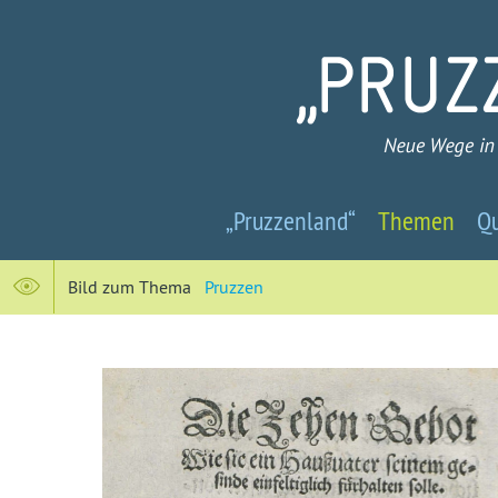
Pruzzenland
„Pruzzenland“
Themen
Qu
-
Neue
Bild zum Thema
Pruzzen
Wege
in
ein