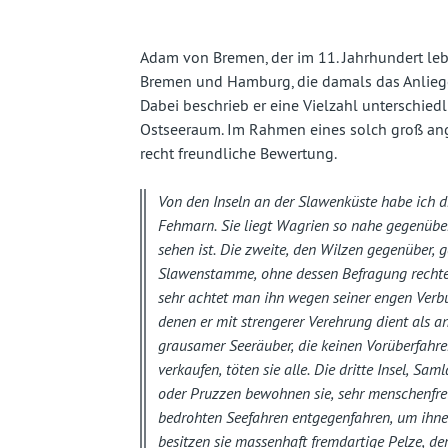
fast
vergessenes
Adam von Bremen, der im 11. Jahrhundert lebt
Bremen und Hamburg, die damals das Anliegen
Land
Dabei beschrieb er eine Vielzahl unterschie
Ostseeraum. Im Rahmen eines solch groß ange
recht freundliche Bewertung.
Von den Inseln an der Slawenküste habe ich d
Fehmarn. Sie liegt Wagrien so nahe gegenübe
sehen ist. Die zweite, den Wilzen gegenüber,
Slawenstamme, ohne dessen Befragung rechten
sehr achtet man ihn wegen seiner engen Verb
denen er mit strengerer Verehrung dient als an
grausamer Seeräuber, die keinen Vorüberfahr
verkaufen, töten sie alle. Die dritte Insel, S
oder Pruzzen bewohnen sie, sehr menschenfreu
bedrohten Seefahren entgegenfahren, um ihnen 
besitzen sie massenhaft fremdartige Pelze, de