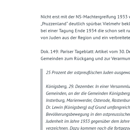
fast
vergessenes
Nicht erst mit der NS-Machtergreifung 1933
„Pruzzenland“ deutlich spürbar. Vielmehr be
Land
bei einer Tagung Ende 1934 die schon seit 
von Juden aus der Region und ein verbreitete
Dok. 149: Pariser Tageblatt: Artikel vom 30.
Gemeinden zum Rückgang und zur Verarmung
25 Prozent der ostpreußischen Juden ausgewa
Königsberg, 29. Dezember. In einer Versammlu
Gemeinden, an der die Gemeinden Königsberg, A
Insterburg, Marienwerder, Osterode, Rastenbu
Dr. Lewin (Königsberg) auf Grund umfangreiche
Bevölkerungsbewegung in den ostpreussische
Judenheit im Jahre 1933 gegenüber dem Jahr
verzeichnen. Dazu kommen noch die fortgezo