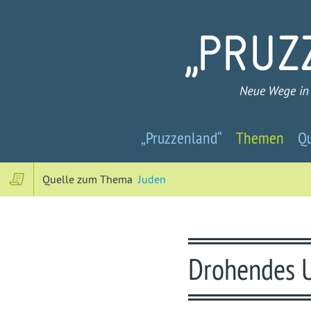
Pruzzenland
„Pruzzenland“
Themen
Qu
-
Neue
Quelle zum Thema
Juden
Wege
in
Drohendes U
ein