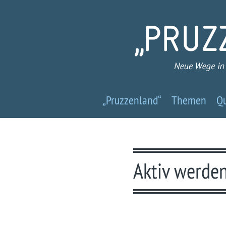
Pruzzenland
„Pruzzenland“
Themen
Qu
-
Neue
Wege
Aktiv werde
in
ein