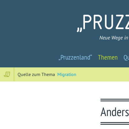
Pruzzenland
„Pruzzenland“
Themen
Qu
-
Neue
Quelle zum Thema
Migration
Wege
in
Anders
ein