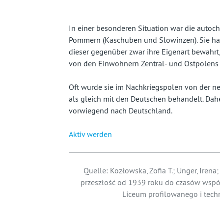
fast
vergessenes
In einer besonderen Situation war die autoc
Pommern (Kaschuben und Slowinzen). Sie hatt
Land
dieser gegenüber zwar ihre Eigenart bewahrt,
von den Einwohnern Zentral- und Ostpolens 
Oft wurde sie im Nachkriegspolen von der n
als gleich mit den Deutschen behandelt. Dah
vorwiegend nach Deutschland.
Aktiv werden
Quelle: Kozłowska, Zofia T.; Unger, Irena;
przeszłość od 1939 roku do czasów współ
Liceum profilowanego i tech