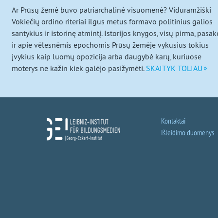
beveik
Ar Prūsų žemė buvo patriarchalinė visuomenė? Viduramžiški
Vokiečių ordino riteriai ilgus metus formavo politinius galios
užmirštą
santykius ir istorinę atmintį. Istorijos knygos, visų pirma, pasak
ir apie vėlesnėmis epochomis Prūsų žemėje vykusius tokius
kraštą
įvykius kaip luomų opozicija arba daugybė karų, kuriuose
moterys ne kažin kiek galėjo pasižymėti.
SKAITYK TOLIAU
Kontaktai
Išleidimo duomenys