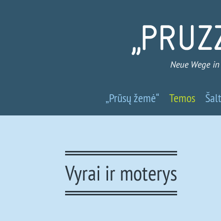
Prūsų
„Prūsų žemė“
Temos
Šalt
žemė
-
Nauji
Vyrai ir moterys
keliai
į