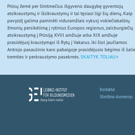
beveik
Prūsų žemė per šimtmečius išgyveno daugybę gyventojų
atsikraustymų ir išsikraustymų ir tai tęsiasi ligi šių dienų. Kaip
užmirštą
pavyzdį galima paminėti viduramžiais vykusį vokiečiakalbių
žmonių persikėlimą į rytinius Europos regionus, zalcburgiečių
kraštą
atsikraustymą į Prūsiją XVIII amžiuje arba XIX amžiuje
prasidėjusį kraustymąsi iš Rytų į Vakarus. Iki šiol jaučiamos
Antrojo pasaulinio karo pabaigoje prasidėjusio bėgimo iš šalie
tremties ir perkraustymo pasekmės.
SKAITYK TOLIAU
Kontaktai
Išleidimo duomenys