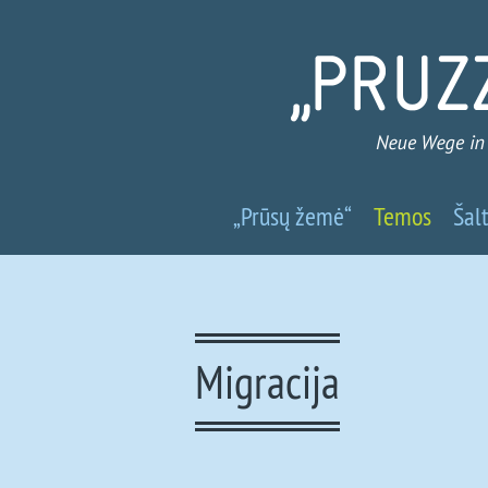
Prūsų
„Prūsų žemė“
Temos
Šalt
žemė
-
Nauji
Migracija
keliai
į