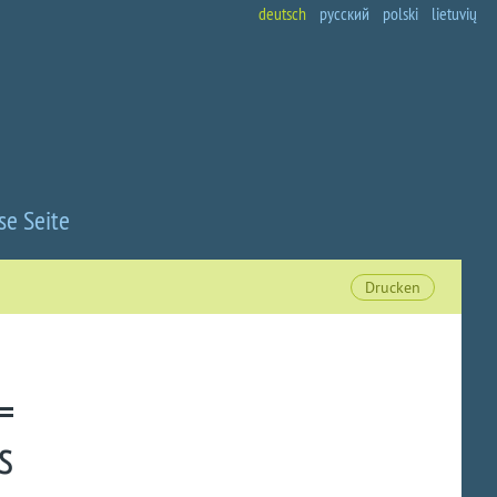
deutsch
русский
polski
lietuvių
se Seite
Drucken
s