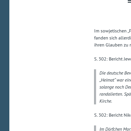
Im sowjetischen „P
fanden sich allerd
ihren Glauben zu 
S. 302: Bericht J
Die deutsche Bev
„Heimat“ war eine
solange noch Deu
randalierten. Sp
Kirche.
S. 302: Bericht Ni
Im Dörfchen Mors