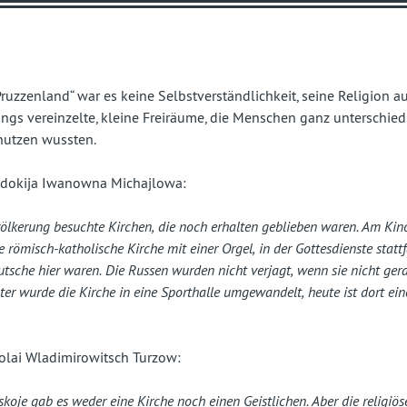
fast
vergessenes
Land
ruzzenland“ war es keine Selbstverständlichkeit, seine Religion a
ings vereinzelte, kleine Freiräume, die Menschen ganz unterschied
nutzen wussten.
ewdokija Iwanowna Michajlowa:
ölkerung besuchte Kirchen, die noch erhalten geblieben waren. Am Kin
 römisch-katholische Kirche mit einer Orgel, in der Gottesdienste statt
tsche hier waren. Die Russen wurden nicht verjagt, wenn sie nicht ger
äter wurde die Kirche in eine Sporthalle umgewandelt, heute ist dort ei
kolai Wladimirowitsch Turzow:
koje gab es weder eine Kirche noch einen Geistlichen. Aber die religiös