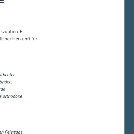
uszuüben. Es
licher Herkunft für
otheater
fanden,
ade
ne orthodoxe
en Feiertage