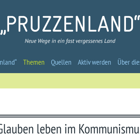
Pruzzenland
nland“
Themen
Quellen
Aktiv werden
Über die
-
Neue
Wege
in
Glauben leben im Kommunismu
ein