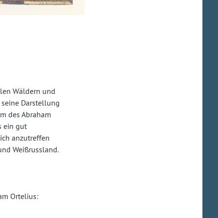
klen Wäldern und
 seine Darstellung
rum des Abraham
s ein gut
ich anzutreffen
 und Weißrussland.
am Ortelius: