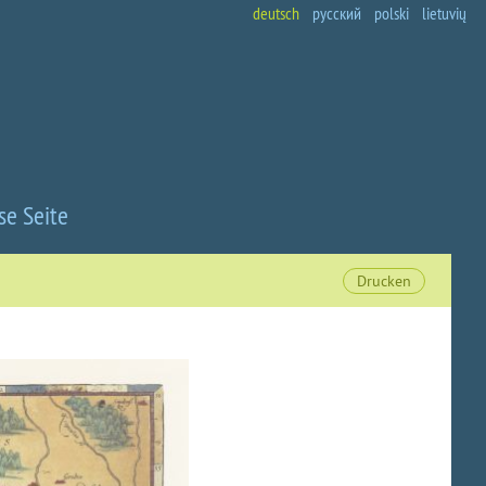
deutsch
русский
polski
lietuvių
se Seite
Drucken