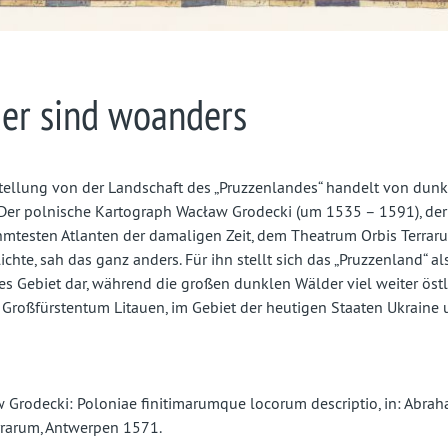
er sind woanders
stellung von der Landschaft des „Pruzzenlandes“ handelt von dun
 Der polnische Kartograph Wacław Grodecki (um 1535 – 1591), der
hmtesten Atlanten der damaligen Zeit, dem Theatrum Orbis Terra
lichte, sah das ganz anders. Für ihn stellt sich das „Pruzzenland“ al
es Gebiet dar, während die großen dunklen Wälder viel weiter östl
 Großfürstentum Litauen, im Gebiet der heutigen Staaten Ukraine
 Grodecki: Poloniae finitimarumque locorum descriptio, in: Abrah
rrarum, Antwerpen 1571.