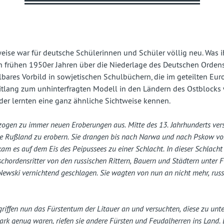
fast
vergessenes
Land
weise war für deutsche Schülerinnen und Schüler völlig neu. Was 
 frühen 1950er Jahren über die Niederlage des Deutschen Ordens
lbares Vorbild in sowjetischen Schulbüchern, die im geteilten Eu
itlang zum unhinterfragten Modell in den Ländern des Ostblocks
der lernten eine ganz ähnliche Sichtweise kennen.
 zogen zu immer neuen Eroberungen aus. Mitte des 13. Jahrhunderts vers
e Rußland zu erobern. Sie drangen bis nach Narwa und nach Pskow vor
kam es auf dem Eis des Peipussees zu einer Schlacht. In dieser Schlacht
chordensritter von den russischen Rittern, Bauern und Städtern unter 
Newski vernichtend geschlagen. Sie wagten von nun an nicht mehr, russ
 griffen nun das Fürstentum der Litauer an und versuchten, diese zu unt
stark genug waren, riefen sie andere Fürsten und Feudalherren ins Land. 