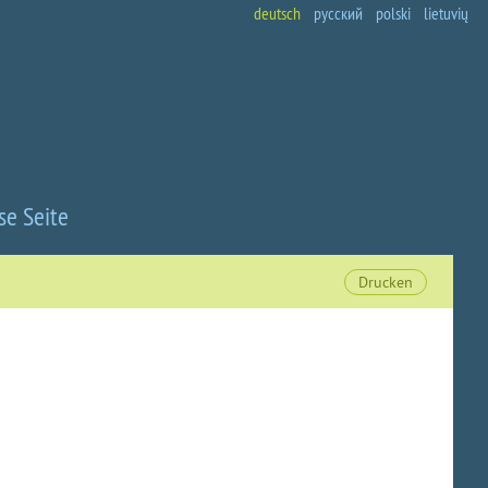
deutsch
русский
polski
lietuvių
se Seite
Drucken