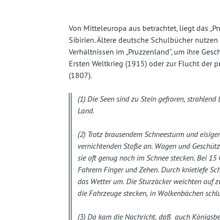
fast
vergessenes
Von Mitteleuropa aus betrachtet, liegt das „
Sibirien. Ältere deutsche Schulbücher nutzen 
Land
Verhältnissen im „Pruzzenland“, um ihre Gesc
Ersten Weltkrieg (1915) oder zur Flucht der
(1807).
(1) Die Seen sind zu Stein gefroren, strahlend 
Land.
(2) Trotz brausendem Schneesturm und eisige
vernichtenden Stoße an. Wagen und Geschütze 
sie oft genug noch im Schnee stecken. Bei 15
Fahrern Finger und Zehen. Durch knietiefe S
das Wetter um. Die Sturzäcker weichten auf 
die Fahrzeuge stecken, in Wolkenbächen schlu
(3) Da kam die Nachricht, daß auch Königsber