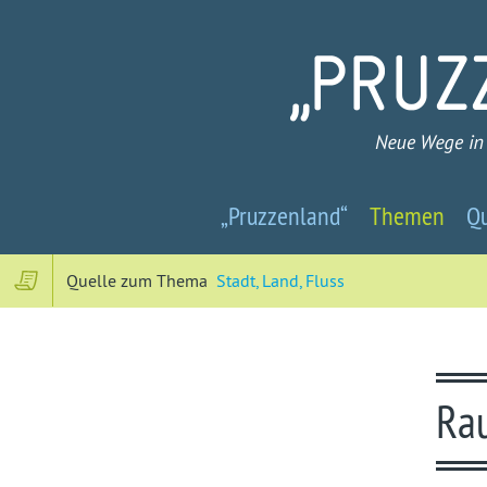
Pruzzenland
„Pruzzenland“
Themen
Qu
-
Neue
Quelle zum Thema
Stadt, Land, Fluss
Wege
in
Ra
ein