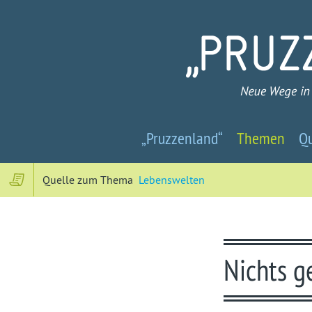
Pruzzenland
„Pruzzenland“
Themen
Qu
-
Neue
Quelle zum Thema
Lebenswelten
Wege
in
Nichts g
ein