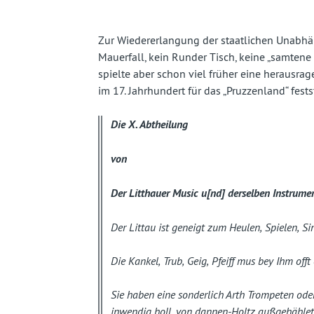
fast
vergessenes
Zur Wiedererlangung der staatlichen Unabhän
Mauerfall, kein Runder Tisch, keine „samtene
Land
spielte aber schon viel früher eine herausrage
im 17. Jahrhundert für das „Pruzzenland“ festst
Die X. Abtheilung
von
Der Litthauer Music u[nd] derselben Instrume
Der Littau ist geneigt zum Heulen, Spielen, S
Die Kankel, Trub, Geig, Pfeiff mus bey Ihm offt 
Sie haben eine sonderlich Arth Trompeten od
inwendig holl, von dannen-Holtz außgehählet,