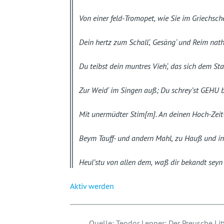
Von einer feld-Tromopet, wie Sie im Griechsch
Dein hertz zum Schall‘, Gesäng‘ und Reim nath
Du teibst dein muntres Vieh‘, das sich dem Stal
Zur Weid‘ im Singen auß; Du schrey’st GEHU 
Mit unermüdter Stim[m]. An deinen Hoch-Zeit
Beym Tauff- und andern Mahl, zu Hauß und in
Heul’stu von allen dem, waß dir bekandt seyn
Aktiv werden
Quelle: Teodor Lepner: Der Preusche Litt