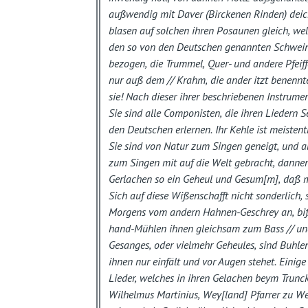
außwendig mit Daver (Birckenen Rinden) deic
blasen auf solchen ihren Posaunen gleich, wel
den so von den Deutschen genannten Schwein
bezogen, die Trummel, Quer- und andere Pfeiffe
nur auß dem // Krahm, die ander itzt benennte
sie! Nach dieser ihrer beschriebenen
Instrume
Sie sind alle
Componisten
, die ihren Liedern 
den Deutschen erlernen. Ihr Kehle ist meistenthe
Sie sind von
Natur
zum Singen geneigt, und a
zum Singen mit auf die Welt gebracht, danne
Gerlachen so ein Geheul und Gesum[m], daß m
Sich auf diese Wißenschafft nicht sonderlich
Morgens vom andern Hahnen-Geschrey an, biß
hand-Mühlen ihnen gleichsam zum
Bass
// u
Gesanges, oder vielmehr Geheules, sind Buhle
ihnen nur einfält und vor Augen stehet. Einig
Lieder, welches in ihren Gelachen beym Trun
Wilhelmus Martinius
, Wey[land] Pfarrer zu W