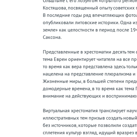
Ольштыне с его лозунгом «отрытого регио
Костяшова, посвященный опыту советских 
В последние годы ряд впечатляющих фотоа
опубликовали литовские историки. Одна и
земле» как целостности в период после 19
Саксона.
Представленные в хрестоматии десять тем с
тема Евреи ориентирует читателя на все п
то время как вера представлена здесь толь
нацелена на представление плюрализма и 
Жизненные миры, в большей степени пред
домодерные времена, в то время как тема 
внимание на действующих и воспринимаю
Виртуальная хрестоматия транслирует нау
иллюстративных тем призыв создать новый
без источников, которые позволили создат
сплетения культур взгляд, идущий вразрез