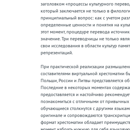
заголовком «процессы культурного перево
который заключается не только в филологи
принципиальный вопрос: как с учетом раз
определенные ценности и понятия на куль
этот момент, процедуре перевода источни
значение. Три переводчицы не только явл
свои исследования в области культур памя
репрезентаций.
При практической реализации размышлени
составителями виртуальной хрестоматии б
Польши, России и Литвы представляется о
Последние в некоторых моментах содержа
предоставляется и настойчиво рекомендуе
познакомиться с отличными от привычных 
обучающиеся столкнутся с другими языками
оригинале и сопровождаются транскрипци
формат хрестоматии обладает преимущест
момент избрать нужную для себя языковую 