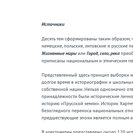
Источники
Десять тем сформированы таким образом, 
немецкие, польские, литовские и русские п
Жизненные миры
или
Город, село, река
преоб
приписаны национальным и этническим пе
Представленный здесь принцип выборки и
долгое время в историографии и школьны
собственной нации. Нельзя однозначно отв
принадлежности были исторические личнос
историю «Прусской земли». Историк Хартму
безоглядного переноса национальных отн
предшествующие эпохи является полным 
В хрестоматии представлено около 120 ист