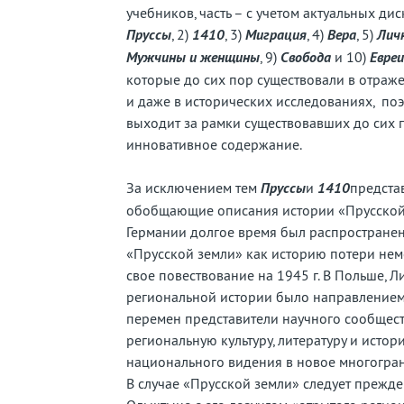
учебников, часть – с учетом актуальных дис
Пруссы
, 2)
1410
, 3)
Миграция
, 4)
Вера
, 5)
Лич
Мужчины и женщины
, 9)
Свобода
и 10)
Евреи
которые до сих пор существовали в отраж
и даже в исторических исследованиях, поэ
выходит за рамки существовавших до сих 
инновативное содержание.
За исключением тем
Пруссы
и
1410
предста
обобщающие описания истории «Прусской 
Германии долгое время был распростране
«Прусской земли» как историю потери нем
свое повествование на 1945 г. В Польше, 
региональной истории было направлением
перемен представители научного сообщест
региональную культуру, литературу и исто
национального видения в новое многогран
В случае «Прусской земли» следует прежде