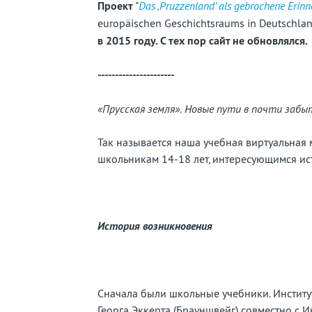
забытую
Проект
"
Das ‚Pruzzenland’ als gebrochene Erin
europäischen Geschichtsraums in Deutschlan
страну
в 2015 году. С тех пор сайт не обновлялся.
----------------------
«
Прусская земля
». Новые пути в почти забы
Так называется наша учебная виртуальная 
школьникам 14-18 лет, интересующимся ис
История возникновения
Сначала были школьные учебники. Институ
Георга Эккерта (Брауншвейг) совместно с