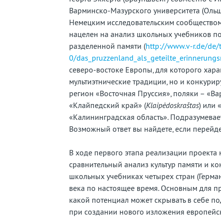
Варминско-Мазурского университета (Оль
Немецким исследовательским сообществом 
нацелен на анализ школьных учебников п
разделенной памяти (
http://www.v-r.de/de/t
0/das_pruzzenland_als_geteilte_erinnerung
северо-востоке Европы, для которого хар
мультиэтнические традиции, но и конкур
регион «Восточная Пруссия», поляки – «Ва
«Клайпедский край» (
Klaip
ė
dos
kra
š
tas
) или 
«Калининградская область». Подразумевае
Возможный ответ вы найдете, если перейде
В ходе первого этапа реализации проекта
сравнительный анализ культур памяти и ко
школьных учебниках четырех стран (Герман
века по настоящее время. Основным для пр
какой потенциал может скрывать в себе п
при создании нового изложения европейс