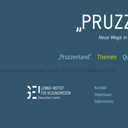
Pruzzenland
„Pruzzenland“
Themen
Qu
-
Oops, an error occurred! Code: 2024041914504681b30345
Neue
Wege
Kontakt
Impressum
in
Datenschutz
ein