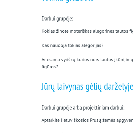
Darbui grupėje:
Kokias žinote moteriškas alegorines tautos fi
Kas naudoja tokias alegorijas?
Ar esama vyriškų kurios nors tautos įkūnijimų
figūros?
Jūrų laivynas gėlių darželyj
Darbui grupėje arba projektiniam darbui:
Aptarkite lietuviškosios Prūsų žemės apgyv