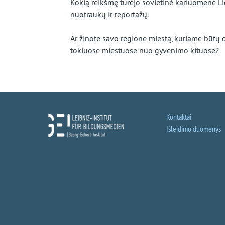
Kokią reikšmę turėjo sovietinė kariuomenė Lie
nuotraukų ir reportažų.
Ar žinote savo regione miestą, kuriame būtų d
tokiuose miestuose nuo gyvenimo kituose?
Kontaktai
Išleidimo duomenys