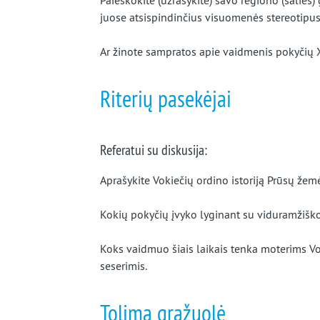
Paieškokite (užrašykite) savo regiono (šalies)
juose atsispindinčius visuomenės stereotipus 
Ar žinote sampratos apie vaidmenis pokyčių 
Riterių pasekėjai
Referatui su diskusija:
Aprašykite Vokiečių ordino istoriją Prūsų že
Kokių pokyčių įvyko lyginant su viduramžiško
Koks vaidmuo šiais laikais tenka moterims Vok
seserimis.
Tolima gražuolė