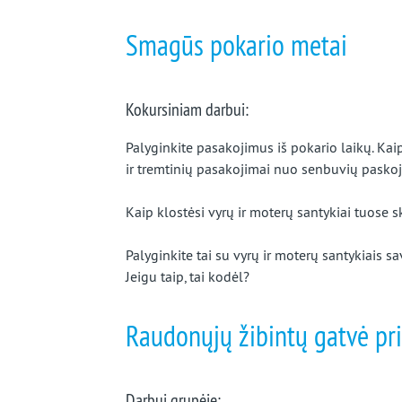
beveik
Smagūs pokario metai
užmirštą
kraštą
Kokursiniam darbui:
Palyginkite pasakojimus iš pokario laikų. Kai
ir tremtinių pasakojimai nuo senbuvių pasko
Kaip klostėsi vyrų ir moterų santykiai tuose
Palyginkite tai su vyrų ir moterų santykiais sa
Jeigu taip, tai kodėl?
Raudonųjų žibintų gatvė p
Darbui grupėje: